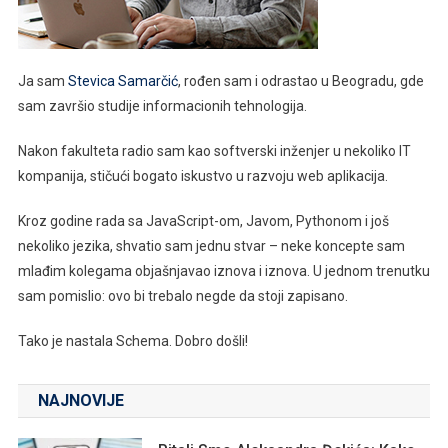
Ja sam
Stevica Samarčić
, rođen sam i odrastao u Beogradu, gde
sam završio studije informacionih tehnologija.
Nakon fakulteta radio sam kao softverski inženjer u nekoliko IT
kompanija, stičući bogato iskustvo u razvoju web aplikacija.
Kroz godine rada sa JavaScript-om, Javom, Pythonom i još
nekoliko jezika, shvatio sam jednu stvar – neke koncepte sam
mlađim kolegama objašnjavao iznova i iznova. U jednom trenutku
sam pomislio: ovo bi trebalo negde da stoji zapisano.
Tako je nastala Schema. Dobro došli!
NAJNOVIJE