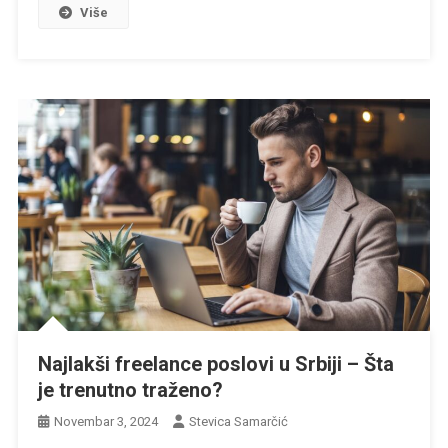
Više
Najlakši freelance poslovi u Srbiji – Šta
je trenutno traženo?
Novembar 3, 2024
Stevica Samarčić