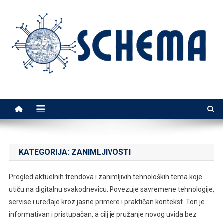
Skip
to
content
Schema
Najnoviji tehnološki trendovi i saveti
KATEGORIJA:
ZANIMLJIVOSTI
Pregled aktuelnih trendova i zanimljivih tehnoloških tema koje
utiču na digitalnu svakodnevicu. Povezuje savremene tehnologije,
servise i uređaje kroz jasne primere i praktičan kontekst. Ton je
informativan i pristupačan, a cilj je pružanje novog uvida bez