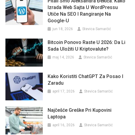
Pitali Smo Aleksandra Đekića: Kako
Izrada Web Sajta U WordPressu
Utiče Na SEO I Rangiranje Na
Google-U
jun 18, 2026
Stevica Samarčić
Bitcoin Ponovo Raste U 2026: Da Li
Sada Uložiti U Kriptovalute?
maj 14, 2026
Stevica Samarčić
Kako Koristiti ChatGPT Za Posao I
Zaradu
april 17, 2026
Stevica Samarčić
Najčešće Greške Pri Kupovini
Laptopa
april 16, 2026
Stevica Samarčić