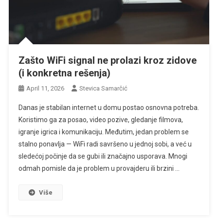
Zašto WiFi signal ne prolazi kroz zidove
(i konkretna rešenja)
April 11, 2026
Stevica Samarčić
Danas je stabilan internet u domu postao osnovna potreba.
Koristimo ga za posao, video pozive, gledanje filmova,
igranje igrica i komunikaciju. Međutim, jedan problem se
stalno ponavlja — WiFi radi savršeno u jednoj sobi, a već u
sledećoj počinje da se gubi ili značajno usporava. Mnogi
odmah pomisle da je problem u provajderu ili brzini …
Više