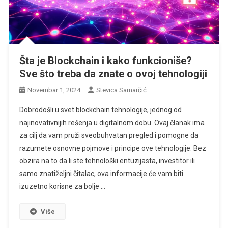
Šta je Blockchain i kako funkcioniše?
Sve što treba da znate o ovoj tehnologiji
Novembar 1, 2024
Stevica Samarčić
Dobrodošli u svet blockchain tehnologije, jednog od
najinovativnijih rešenja u digitalnom dobu. Ovaj članak ima
za cilj da vam pruži sveobuhvatan pregled i pomogne da
razumete osnovne pojmove i principe ove tehnologije. Bez
obzira na to da li ste tehnološki entuzijasta, investitor ili
samo znatiželjni čitalac, ova informacije će vam biti
izuzetno korisne za bolje …
Više