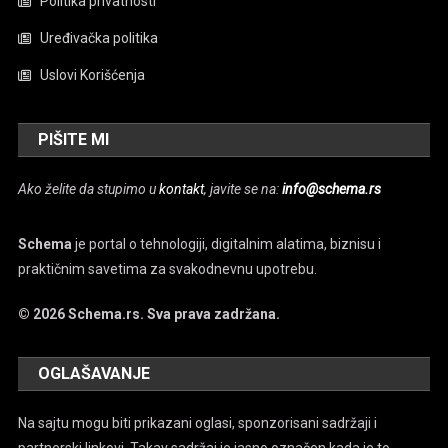
Politika privatnosti
Uređivačka politika
Uslovi Korišćenja
PIŠITE MI
Ako želite da stupimo u
kontakt
, javite se na:
info@schema.rs
Schema
je portal o tehnologiji, digitalnim alatima, biznisu i
praktičnim savetima za svakodnevnu upotrebu.
© 2026 Schema.rs. Sva prava zadržana.
OGLAŠAVANJE
Na sajtu mogu biti prikazani oglasi, sponzorisani sadržaji i
partnerski linkovi. Takav sadržaj je jasno označen kada je to