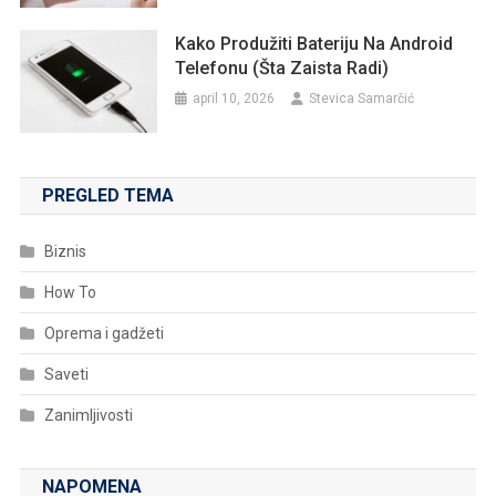
Kako Produžiti Bateriju Na Android
Telefonu (šta Zaista Radi)
april 10, 2026
Stevica Samarčić
PREGLED TEMA
Biznis
How To
Oprema i gadžeti
Saveti
Zanimljivosti
NAPOMENA