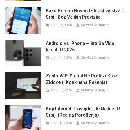
Kako Primati Novac Iz Inostranstva U
Srbiji Bez Velikih Provizija
april 12, 2026
Stevica Samarčić
Android Vs IPhone – Šta Se Više
Isplati U 2026
april 11, 2026
Stevica Samarčić
Zašto WiFi Signal Ne Prolazi Kroz
Zidove (i Konkretna Rešenja)
april 11, 2026
Stevica Samarčić
Koji Internet Provajder Je Najbrži U
Srbiji (realna Poređenja)
april 10, 2026
Stevica Samarčić