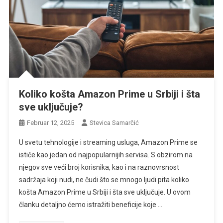
Koliko košta Amazon Prime u Srbiji i šta
sve uključuje?
Februar 12, 2025
Stevica Samarčić
U svetu tehnologije i streaming usluga, Amazon Prime se
ističe kao jedan od najpopularnijih servisa. S obzirom na
njegov sve veći broj korisnika, kao i na raznovrsnost
sadržaja koji nudi, ne čudi što se mnogo ljudi pita koliko
košta Amazon Prime u Srbiji i šta sve uključuje. U ovom
članku detaljno ćemo istražiti beneficije koje …