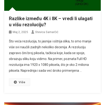
Razlike između 4K i 8K – vredi li ulagati
u višu rezoluciju?
Maj 2, 2025
Stevica Samarčić
Što veća rezolucija, to jasnija i oštrija slika, to smo manje
više svi naučili zadnjih nekoliko decenija. A rezoluciju
zapravo čini broj piksela, tačkica koje, kada se spoje,
obrazuju sliku koju vidimo. Na primer, poznata Full HD
rezolucija ima 1920 x 1080 piksela, što je oko 2 miliona
piksela. Naprednija i sada već široko primenjena …
Više