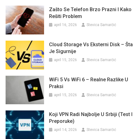
Zašto Se Telefon Brzo Prazni I Kako
Rešiti Problem
april 16, 2026
Stevica Samarčić
Cloud Storage Vs Eksterni Disk – Šta
Je Sigurnije
april 15, 2026
Stevica Samarčić
WiFi 5 Vs WiFi 6 – Realne Razlike U
Praksi
april 15, 2026
Stevica Samarčić
Koji VPN Radi Najbolje U Srbiji (test I
Preporuke)
april 14, 2026
Stevica Samarčić