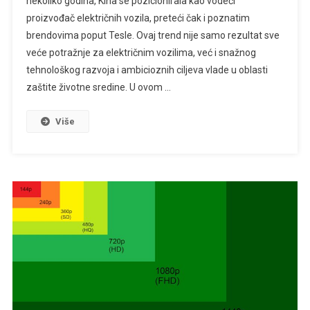
nekoliko godina, Kina se pozicionirala kao vodeći
proizvođač električnih vozila, preteći čak i poznatim
brendovima poput Tesle. Ovaj trend nije samo rezultat sve
veće potražnje za električnim vozilima, već i snažnog
tehnološkog razvoja i ambicioznih ciljeva vlade u oblasti
zaštite životne sredine. U ovom …
Više