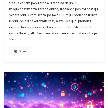
Sa sve većom popularnošću rada na daljinu i
mogućnostima za zarada online, freelance poslovi postaju
sve traženiji širom sveta, pa tako i u Srbiji. Freelance tržište
u Srbiji beleži neverovatni rast, a sve više ljudi pronalazi
načine da započnu svoje karijere iz udobnosti doma. U
ovom članku, otkrićemo najlakše freelance poslove i šta je
trenutno …
Više