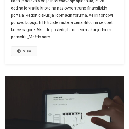
kada je delovalo da je interesovanje splasnulo, 2026.
godina je vratila kripto na naslovne strane finansijskih
portala, Reddit diskusija i domaćih foruma. Veliki fondovi
ponovo kupuju, ETF tržište raste, a cena Bitcoina se opet
kreće nagore. Ako ste poslednjih meseci makar jednom
pomislili: „Možda sam …
Više