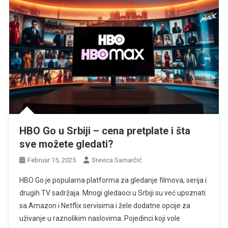
HBO Go u Srbiji – cena pretplate i šta
sve možete gledati?
Februar 15, 2025
Stevica Samarčić
HBO Go je popularna platforma za gledanje filmova, serija i
drugih TV sadržaja. Mnogi gledaoci u Srbiji su već upoznati
sa Amazon i Netflix servisima i žele dodatne opcije za
uživanje u raznolikim naslovima. Pojedinci koji vole