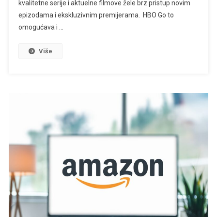
kvalitetne serije i aktuelne filmove žele brz pristup novim
epizodama i ekskluzivnim premijerama. HBO Go to
omogućava i …
Više