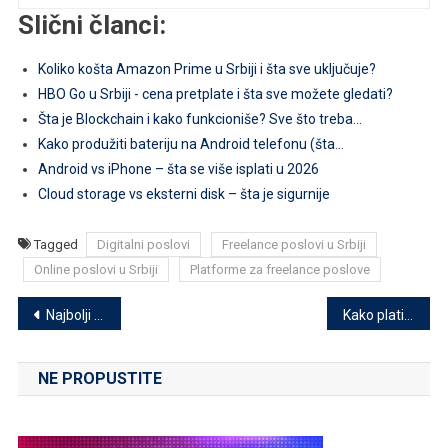
Slični članci:
Koliko košta Amazon Prime u Srbiji i šta sve uključuje?
HBO Go u Srbiji - cena pretplate i šta sve možete gledati?
Šta je Blockchain i kako funkcioniše? Sve što treba…
Kako produžiti bateriju na Android telefonu (šta…
Android vs iPhone – šta se više isplati u 2026
Cloud storage vs eksterni disk – šta je sigurnije
Tagged
Digitalni poslovi
Freelance poslovi u Srbiji
Online poslovi u Srbiji
Platforme za freelance poslove
Kretanje
Najbolji zvučnici za kompjuter – top preporuke za 2025
Kako platiti Netflix u Srbiji? Vodič za sve opcije
članka
NE PROPUSTITE