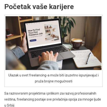
Početak vaše karijere
Ulazak u svet freelancing-a može biti izuzetno ispunjavajuć i
pruža brojne mogućnosti
Sa raznovrsnim projektima i prilikom za razvoj profesionalnih
veština, freelancing postaje sve privlačnija opcija za mnoge ljude
u Srbiji.