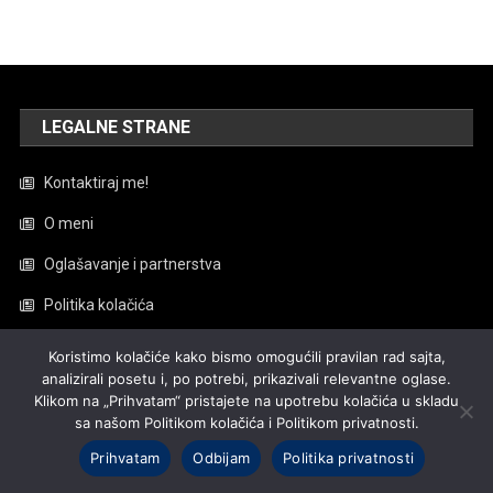
LEGALNE STRANE
Kontaktiraj me!
O meni
Oglašavanje i partnerstva
Politika kolačića
Politika privatnosti
Koristimo kolačiće kako bismo omogućili pravilan rad sajta,
analizirali posetu i, po potrebi, prikazivali relevantne oglase.
Uređivačka politika
Klikom na „Prihvatam“ pristajete na upotrebu kolačića u skladu
sa našom Politikom kolačića i Politikom privatnosti.
Uslovi Korišćenja
Prihvatam
Odbijam
Politika privatnosti