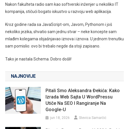
Nakon fakulteta radio sam kao softverski inženjer u nekoliko IT
kompanija, stičući bogato iskustvo u razvoju web aplikacija.
Kroz godine rada sa JavaScript-om, Javom, Pythonom i još
nekoliko jezika, shvatio sam jednu stvar – neke koncepte sam
mlađim kolegama objašnjavao iznova i iznova. U jednom trenutku
sam pomislio: ovo bi trebalo negde da stoji zapisano.
Tako je nastala Schema. Dobro došli!
NAJNOVIJE
Pitali Smo Aleksandra Đekića: Kako
Izrada Web Sajta U WordPressu
Utiče Na SEO I Rangiranje Na
Google-U
jun 18, 2026
Stevica Samarčić