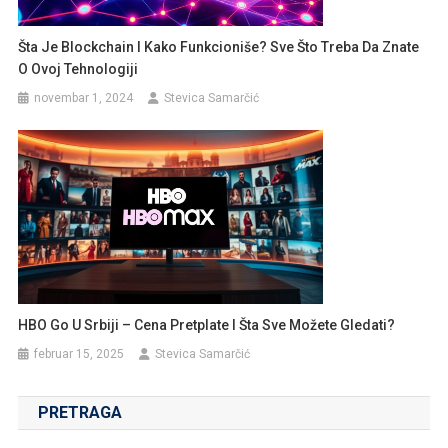
Šta Je Blockchain I Kako Funkcioniše? Sve Što Treba Da Znate
O Ovoj Tehnologiji
novembar 1, 2024
Stevica Samarčić
HBO Go U Srbiji – Cena Pretplate I Šta Sve Možete Gledati?
februar 15, 2025
Stevica Samarčić
PRETRAGA