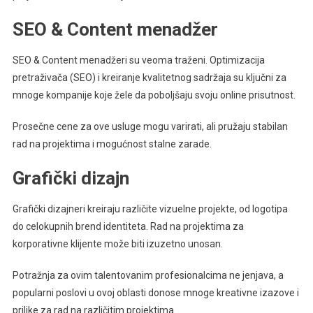
SEO & Content menadžer
SEO & Content menadžeri su veoma traženi. Optimizacija
pretraživača (SEO) i kreiranje kvalitetnog sadržaja su ključni za
mnoge kompanije koje žele da poboljšaju svoju online prisutnost.
Prosečne cene za ove usluge mogu varirati, ali pružaju stabilan
rad na projektima i mogućnost stalne zarade.
Grafički dizajn
Grafički dizajneri kreiraju različite vizuelne projekte, od logotipa
do celokupnih brend identiteta. Rad na projektima za
korporativne klijente može biti izuzetno unosan.
Potražnja za ovim talentovanim profesionalcima ne jenjava, a
popularni poslovi u ovoj oblasti donose mnoge kreativne izazove i
prilike za rad na različitim projektima.