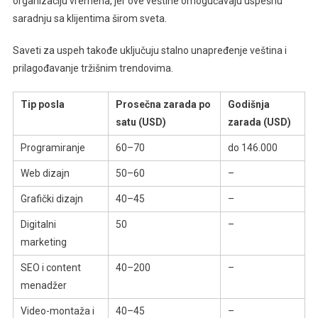
organizaciju vremena, jer ove veštine omogućavaju uspešnu
saradnju sa klijentima širom sveta.
Saveti za uspeh takođe uključuju stalno unapređenje veština i
prilagođavanje tržišnim trendovima.
Tip posla
Prosečna zarada po
Godišnja
satu (USD)
zarada (USD)
Programiranje
60–70
do 146.000
Web dizajn
50–60
–
Grafički dizajn
40–45
–
Digitalni
50
–
marketing
SEO i content
40–200
–
menadžer
Video-montaža i
40–45
–