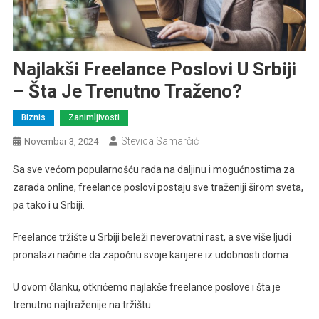
Najlakši Freelance Poslovi U Srbiji
– Šta Je Trenutno Traženo?
Biznis
Zanimljivosti
Stevica Samarčić
Novembar 3, 2024
Sa sve većom popularnošću rada na daljinu i mogućnostima za
zarada online, freelance poslovi postaju sve traženiji širom sveta,
pa tako i u Srbiji.
Freelance tržište u Srbiji beleži neverovatni rast, a sve više ljudi
pronalazi načine da započnu svoje karijere iz udobnosti doma.
U ovom članku, otkrićemo najlakše freelance poslove i šta je
trenutno najtraženije na tržištu.