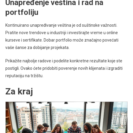
Unapređenje veština i rad na
portfoliju
Kontinuirano unapređivanje veština je od suštinske važnosti.
Pratite nove trendove u industriji i investirajte vreme u online
kurseve i sertifikate. Dobar portfolio može značajno povećati
vaše šanse za dobijanje projekata.
Prikažite najbolje radove i podelite konkretne rezultate koje ste
postigli. Ovako ćete pridobiti poverenje novih klijenata i izgraditi
reputaciju na tržištu.
Za kraj