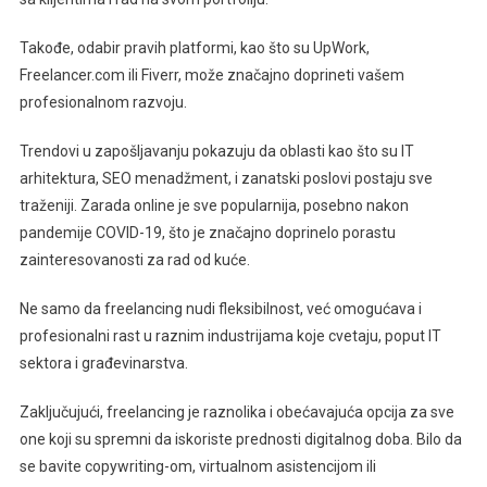
Takođe, odabir pravih platformi, kao što su UpWork,
Freelancer.com ili Fiverr, može značajno doprineti vašem
profesionalnom razvoju.
Trendovi u zapošljavanju pokazuju da oblasti kao što su IT
arhitektura, SEO menadžment, i zanatski poslovi postaju sve
traženiji. Zarada online je sve popularnija, posebno nakon
pandemije COVID-19, što je značajno doprinelo porastu
zainteresovanosti za rad od kuće.
Ne samo da freelancing nudi fleksibilnost, već omogućava i
profesionalni rast u raznim industrijama koje cvetaju, poput IT
sektora i građevinarstva.
Zaključujući, freelancing je raznolika i obećavajuća opcija za sve
one koji su spremni da iskoriste prednosti digitalnog doba. Bilo da
se bavite copywriting-om, virtualnom asistencijom ili