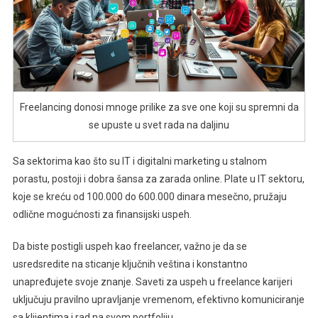
Freelancing donosi mnoge prilike za sve one koji su spremni da
se upuste u svet rada na daljinu
Sa sektorima kao što su IT i digitalni marketing u stalnom
porastu, postoji i dobra šansa za zarada online. Plate u IT sektoru,
koje se kreću od 100.000 do 600.000 dinara mesečno, pružaju
odlične mogućnosti za finansijski uspeh.
Da biste postigli uspeh kao freelancer, važno je da se
usredsredite na sticanje ključnih veština i konstantno
unapređujete svoje znanje. Saveti za uspeh u freelance karijeri
uključuju pravilno upravljanje vremenom, efektivno komuniciranje
sa klijentima i rad na svom portfoliju.