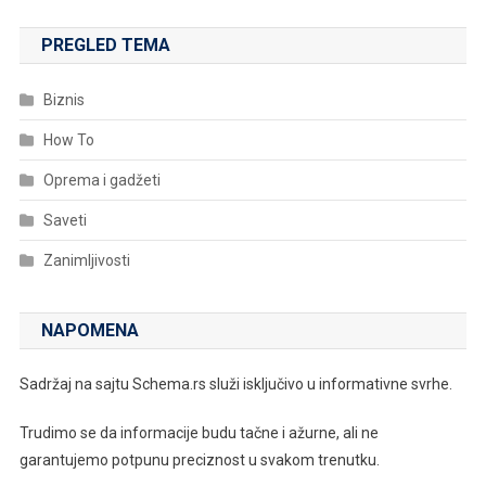
PREGLED TEMA
Biznis
How To
Oprema i gadžeti
Saveti
Zanimljivosti
NAPOMENA
Sadržaj na sajtu Schema.rs služi isključivo u informativne svrhe.
Trudimo se da informacije budu tačne i ažurne, ali ne
garantujemo potpunu preciznost u svakom trenutku.