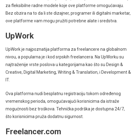
za fleksibilne radne modele koje ove platforme omogućavaju.
Bez obzira na to da li ste dizajner, programer ili digitalni marketar,
ove platforme vam mogu pružiti potrebne alate i sredstva.
UpWork
UpWork je najpoznatija platforma za freelancere na globalnom
nivou, a popularna je i kod srpskih freelancera. Na UpWorku su
najtraženije vrste poslova u kategorijama kao što su Design &
Creative, Digital Marketing, Writing & Translation, i Development &
IT.
Ova platforma nudi besplatnu registraciju tokom određenog
vremenskog perioda, omogućavajući korisnicima da istraže
mogućnosti bez troškova. Tehnička podrška je dostupna 24/7,
što korisnicima pruža dodatnu sigurnost.
Freelancer.com