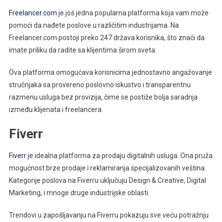
Freelancer.com
je još jedna popularna platforma koja vam može
pomoći da nađete poslove u različitim industrijama. Na
Freelancer.com postoji preko 247 država korisnika, što znači da
imate priliku da radite sa klijentima širom sveta.
Ova platforma omogućava korisnicima jednostavno angažovanje
stručnjaka sa provereno poslovno iskustvo i transparentnu
razmenu usluga bez provizija, čime se postiže bolja saradnja
između klijenata i freelancera.
Fiverr
Fiverr
je idealna platforma za prodaju digitalnih usluga. Ona pruža
mogućnost brze prodaje i reklamiranja specijalizovanih veština.
Kategorije poslova na Fiverru uključuju Design & Creative, Digital
Marketing, i mnoge druge industrijske oblasti.
Trendovi u zapošljavanju na Fiverru pokazuju sve veću potražnju