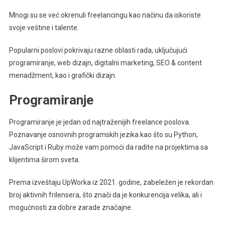
Mnogi su se već okrenuli freelancingu kao načinu da iskoriste
svoje veštine i talente.
Popularni poslovi pokrivaju razne oblasti rada, uključujući
programiranje, web dizajn, digitalni marketing, SEO & content
menadžment, kao i grafički dizajn.
Programiranje
Programiranje je jedan od najtraženijih freelance poslova.
Poznavanje osnovnih programskih jezika kao što su Python,
JavaScript i Ruby može vam pomoći da radite na projektima sa
klijentima širom sveta.
Prema izveštaju UpWorka iz 2021. godine, zabeležen je rekordan
broj aktivnih frilensera, što znači da je konkurencija velika, ali i
mogućnosti za dobre zarade značajne.