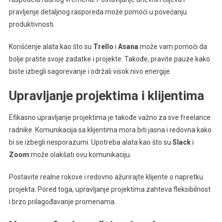
pravljenje detaljnog rasporeda može pomoći u povećanju
produktivnosti.
Korišćenje alata kao što su
Trello
i
Asana
može vam pomoći da
bolje pratite svoje zadatke i projekte. Takođe, pravite pauze kako
biste izbegli sagorevanje i održali visok nivo energije.
Upravljanje projektima i klijentima
Efikasno upravljanje projektima je takođe važno za sve freelance
radnike. Komunikacija sa klijentima mora biti jasna i redovna kako
bi se izbegli nesporazumi. Upotreba alata kao što su
Slack
i
Zoom
može olakšati ovu komunikaciju.
Postavite realne rokove i redovno ažurirajte klijente o napretku
projekta. Pored toga, upravljanje projektima zahteva fleksibilnost
i brzo prilagođavanje promenama.