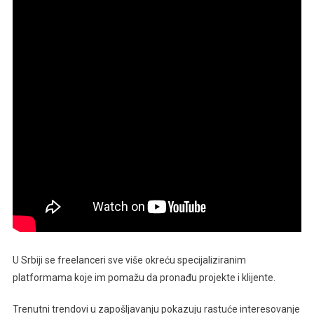
U Srbiji se freelanceri sve više okreću specijaliziranim
platformama koje im pomažu da pronađu projekte i klijente.
Trenutni trendovi u zapošljavanju pokazuju rastuće interesovanje