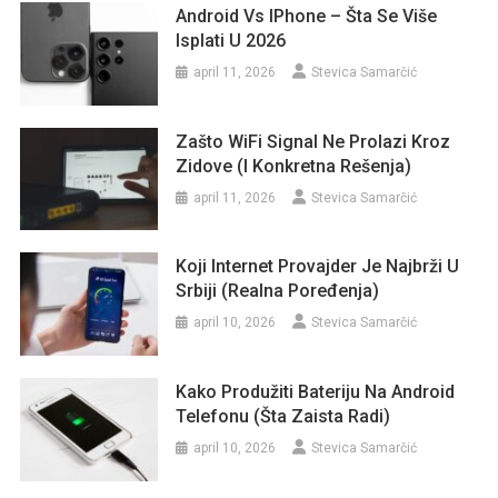
Android Vs IPhone – Šta Se Više
Isplati U 2026
april 11, 2026
Stevica Samarčić
Zašto WiFi Signal Ne Prolazi Kroz
Zidove (i Konkretna Rešenja)
april 11, 2026
Stevica Samarčić
Koji Internet Provajder Je Najbrži U
Srbiji (realna Poređenja)
april 10, 2026
Stevica Samarčić
Kako Produžiti Bateriju Na Android
Telefonu (šta Zaista Radi)
april 10, 2026
Stevica Samarčić