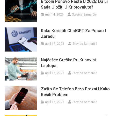
Bitcoin Ponovo Raste U 2026: Da Li
Sada Uložiti U Kriptovalute?
maj 14, 2026
Stevica Samarčić
Kako Koristiti ChatGPT Za Posao I
Zaradu
april 17, 2026
Stevica Samarčić
Najčešće Greške Pri Kupovini
Laptopa
april 16, 2026
Stevica Samarčić
Zašto Se Telefon Brzo Prazni I Kako
Rešiti Problem
april 16, 2026
Stevica Samarčić