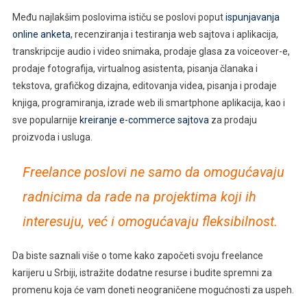
Među najlakšim poslovima ističu se poslovi poput
ispunjavanja
online anketa
, recenziranja i testiranja web sajtova i aplikacija,
transkripcije audio i video snimaka, prodaje glasa za voiceover-e,
prodaje fotografija, virtualnog asistenta, pisanja članaka i
tekstova, grafičkog dizajna, editovanja videa, pisanja i prodaje
knjiga, programiranja, izrade web ili smartphone aplikacija, kao i
sve popularnije
kreiranje e-commerce sajtova
za prodaju
proizvoda i usluga.
Freelance poslovi ne samo da omogućavaju
radnicima da rade na projektima koji ih
interesuju, već i omogućavaju fleksibilnost.
Da biste saznali više o tome kako započeti svoju freelance
karijeru u Srbiji, istražite dodatne resurse i budite spremni za
promenu koja će vam doneti neograničene mogućnosti za uspeh.