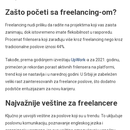
Zašto početi sa freelancing-om?
Freelancing nudi priliku da radite na projektima koji vas zaista
zanimaju, dok istovremeno imate fleksibilnost u rasporedu.
Procenat frilensera koji zarađuju više kroz freelancing nego kroz
tradicionalne poslove iznosi 44%.
Takođe, prema godišnjem izveštaju
UpWork
-a za 2021. godinu,
primećen je rekordan porast aktivnih frilensera na platformi,
trend koji se nastavlja i u narednoj godini. U Srbiji je zabeležen
veliki rast zainteresovanih za freelance poslove, što dodatno
podstiče entuzijazam za novu karijeru.
Najvažnije veštine za freelancere
Ključno je usvojiti veštine za poslove koji su u trendu. To uključuje
poslovnu komunikaciju, poznavanje engleskog jezika i