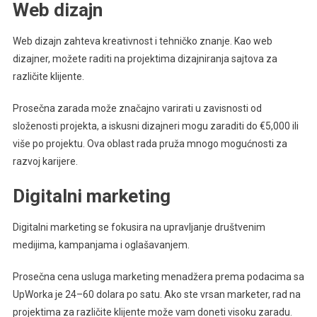
Web dizajn
Web dizajn zahteva kreativnost i tehničko znanje. Kao web
dizajner, možete raditi na projektima dizajniranja sajtova za
različite klijente.
Prosečna zarada može značajno varirati u zavisnosti od
složenosti projekta, a iskusni dizajneri mogu zaraditi do €5,000 ili
više po projektu. Ova oblast rada pruža mnogo mogućnosti za
razvoj karijere.
Digitalni marketing
Digitalni marketing se fokusira na upravljanje društvenim
medijima, kampanjama i oglašavanjem.
Prosečna cena usluga marketing menadžera prema podacima sa
UpWorka je 24–60 dolara po satu. Ako ste vrsan marketer, rad na
projektima za različite klijente može vam doneti visoku zaradu.