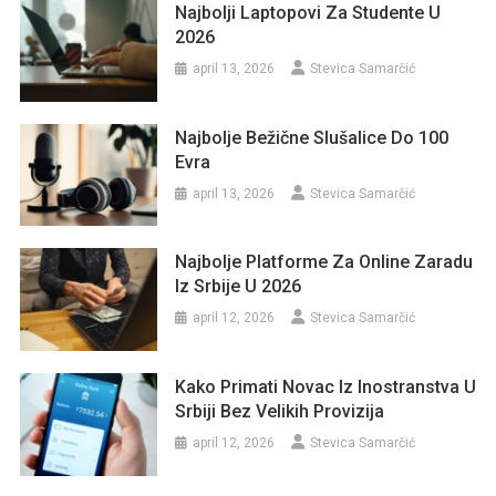
Najbolji Laptopovi Za Studente U
2026
april 13, 2026
Stevica Samarčić
Najbolje Bežične Slušalice Do 100
Evra
april 13, 2026
Stevica Samarčić
Najbolje Platforme Za Online Zaradu
Iz Srbije U 2026
april 12, 2026
Stevica Samarčić
Kako Primati Novac Iz Inostranstva U
Srbiji Bez Velikih Provizija
april 12, 2026
Stevica Samarčić