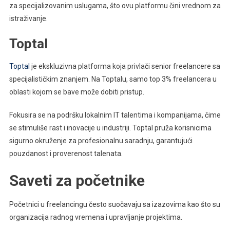
za specijalizovanim uslugama, što ovu platformu čini vrednom za
istraživanje.
Toptal
Toptal
je ekskluzivna platforma koja privlači senior freelancere sa
specijalističkim znanjem. Na Toptalu, samo top 3% freelancera u
oblasti kojom se bave može dobiti pristup.
Fokusira se na podršku lokalnim IT talentima i kompanijama, čime
se stimuliše rast i inovacije u industriji. Toptal pruža korisnicima
sigurno okruženje za profesionalnu saradnju, garantujući
pouzdanost i proverenost talenata.
Saveti za početnike
Početnici u freelancingu često suočavaju sa izazovima kao što su
organizacija radnog vremena i upravljanje projektima.