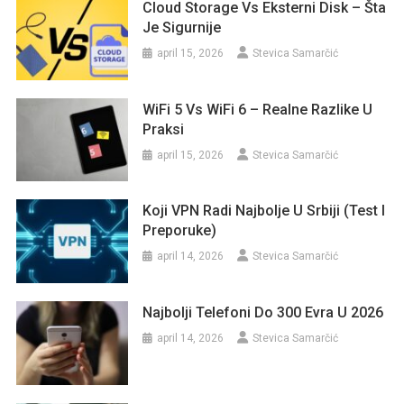
Cloud Storage Vs Eksterni Disk – Šta
Je Sigurnije
april 15, 2026
Stevica Samarčić
WiFi 5 Vs WiFi 6 – Realne Razlike U
Praksi
april 15, 2026
Stevica Samarčić
Koji VPN Radi Najbolje U Srbiji (test I
Preporuke)
april 14, 2026
Stevica Samarčić
Najbolji Telefoni Do 300 Evra U 2026
april 14, 2026
Stevica Samarčić