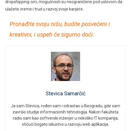
dropshipping-om, mogućnosti su neograničene pod uslovom da
ulažete vreme i trud u razvoj svoje karijere.
Pronađite svoju nišu, budite posvećeni i
kreativni, i uspeh će sigurno doći.
Stevica Samarčić
Ja sam Stevica, rođen sam i odrastao u Beogradu, gde sam
završio studije informacionih tehnologija. Nakon fakulteta
radio sam kao softverski inženjer u nekoliko IT kompanija,
stičući bogato iskustvo u razvoju web aplikacija.