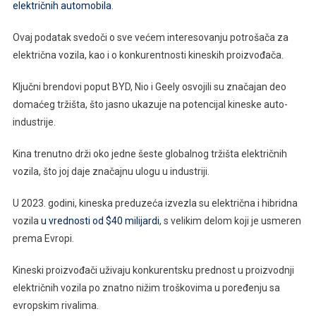
električnih automobila
.
Ovaj podatak svedoči o sve većem interesovanju potrošača za
električna vozila, kao i o konkurentnosti kineskih proizvođača.
Ključni brendovi poput BYD, Nio i Geely osvojili su značajan deo
domaćeg tržišta, što jasno ukazuje na potencijal kineske auto-
industrije.
Kina trenutno drži oko jedne šeste globalnog tržišta električnih
vozila, što joj daje značajnu ulogu u industriji.
U 2023. godini, kineska preduzeća izvezla su električna i hibridna
vozila
u vrednosti od $40 milijardi
, s velikim delom koji je usmeren
prema Evropi.
Kineski proizvođači uživaju konkurentsku prednost u proizvodnji
električnih vozila po znatno nižim troškovima u poređenju sa
evropskim rivalima.