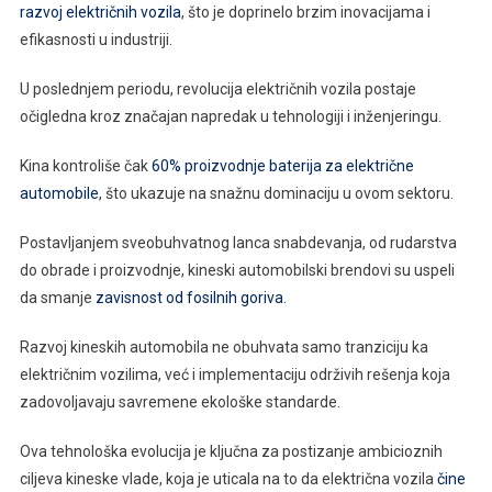
razvoj električnih vozila
, što je doprinelo brzim inovacijama i
efikasnosti u industriji.
U poslednjem periodu, revolucija električnih vozila postaje
očigledna kroz značajan napredak u tehnologiji i inženjeringu.
Kina kontroliše čak
60% proizvodnje baterija za električne
automobile
, što ukazuje na snažnu dominaciju u ovom sektoru.
Postavljanjem sveobuhvatnog lanca snabdevanja, od rudarstva
do obrade i proizvodnje, kineski automobilski brendovi su uspeli
da smanje
zavisnost od fosilnih goriva
.
Razvoj kineskih automobila ne obuhvata samo tranziciju ka
električnim vozilima, već i implementaciju održivih rešenja koja
zadovoljavaju savremene ekološke standarde.
Ova tehnološka evolucija je ključna za postizanje ambicioznih
ciljeva kineske vlade, koja je uticala na to da električna vozila
čine