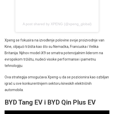
A post shared by XPENG (@xpeng_global)
Xpeng se fokusira na izvođenje polovine svoje proizvodnje van
Kine, ciljajući tržišta kao što su Nemačka, Francuska i Velika
Britanija. Njihov model iX9 se smatra potencijalnim liderom na
evropskom tržištu, nudeći visoke performanse i pametnu
tehnologiju.
Ova strategija omogućava Xpeng-u da se pozicionira kao ozbiljan
igrač u sve konkurentnijem sektoru kineskih električnih
automobila.
BYD Tang EV i BYD Qin Plus EV