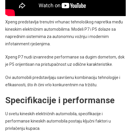
Xpeng predstavlja trenutni vrhunac tehnološkog napretka među
kineskim električnim automobilima. Modeli P7 i P5 dolaze sa
naprednim sistemima za autonomnu vožnju i modernim
infotainment rješenjima.
Xpeng P7 nudi izvanredne performanse sa dugim dometom, dok
je P5 orijentisan na pristupačnost uz odlične karakteristike.
Ovi automobili predstavljaju savršenu kombinaciju tehnologije i
efikasnosti, što ih čini vrlo konkurentnim na tržištu.
Specifikacije i performanse
U svetu kineskih električnih automobila, specifikacije i
performanse kineskih automobila postaju ključni faktori u
privlačenju kupaca.