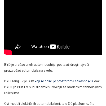
BYD je prešao u vrh auto-industrije, postavši drugi najveći
proizvođač automobila na svetu.
BYD Tang EV je SUV
koji se odlikuje prostorom i efikasnošću
, dok
BYD Qin Plus EV nudi dinamičnu vožnju sa modernim tehnološkim
rešenjima.
Ovi modeli električnih automobila koriste e 3.0 platformu, što