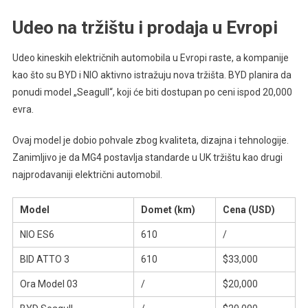
Udeo na tržištu i prodaja u Evropi
Udeo kineskih električnih automobila u Evropi raste, a kompanije
kao što su BYD i NIO aktivno istražuju nova tržišta. BYD planira da
ponudi model „Seagull“, koji će biti dostupan po ceni ispod 20,000
evra.
Ovaj model je dobio pohvale zbog kvaliteta, dizajna i tehnologije.
Zanimljivo je da MG4 postavlja standarde u UK tržištu kao drugi
najprodavaniji električni automobil.
Model
Domet (km)
Cena (USD)
NIO ES6
610
/
BID ATTO 3
610
$33,000
Ora Model 03
/
$20,000