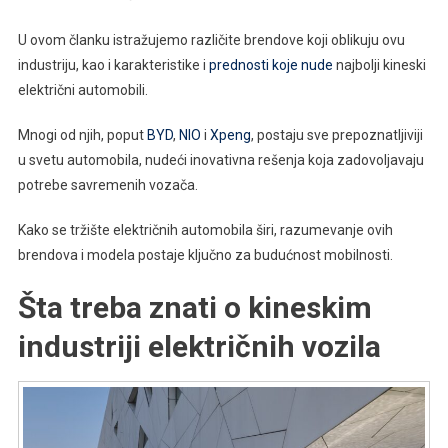
U ovom članku istražujemo različite brendove koji oblikuju ovu
industriju, kao i karakteristike i
prednosti koje nude
najbolji kineski
električni automobili.
Mnogi od njih, poput
BYD
,
NIO
i
Xpeng
, postaju sve prepoznatljiviji
u svetu automobila, nudeći inovativna rešenja koja zadovoljavaju
potrebe savremenih vozača.
Kako se tržište električnih automobila širi, razumevanje ovih
brendova i modela postaje ključno za budućnost mobilnosti.
Šta treba znati o kineskim
industriji električnih vozila