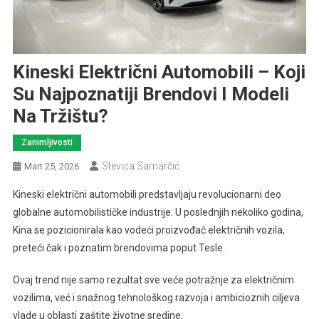
Kineski Električni Automobili – Koji
Su Najpoznatiji Brendovi I Modeli
Na Tržištu?
Zanimljivosti
Stevica Samarčić
Mart 25, 2026
Kineski električni automobili predstavljaju revolucionarni deo
globalne automobilističke industrije. U poslednjih nekoliko godina,
Kina se pozicionirala kao vodeći proizvođač električnih vozila,
preteći čak i poznatim brendovima poput Tesle.
Ovaj trend nije samo rezultat sve veće potražnje za električnim
vozilima, već i snažnog tehnološkog razvoja i ambicioznih ciljeva
vlade u oblasti zaštite životne sredine.