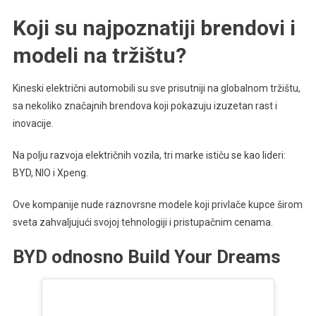
Koji su najpoznatiji brendovi i
modeli na tržištu?
Kineski električni automobili su sve prisutniji na globalnom tržištu,
sa nekoliko značajnih brendova koji pokazuju izuzetan rast i
inovacije.
Na polju razvoja električnih vozila, tri marke ističu se kao lideri:
BYD, NIO i Xpeng.
Ove kompanije nude raznovrsne modele koji privlače kupce širom
sveta zahvaljujući svojoj tehnologiji i pristupačnim cenama.
BYD odnosno Build Your Dreams