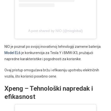
A post shared by NIO (@nioglobal)
NIO je poznat po svojoj inovativnoj tehnologiji zamene baterija.
Model EL6
je konkurencija za Tesla Y i BMW iX3, pružajući
napredne karakteristike i pogodnosti za korisnike.
Ovaj pristup omogućava bržu i efikasniju upotrebu električnih
vozila, što korisnici posebno cene.
Xpeng – Tehnološki napredak i
efikasnost