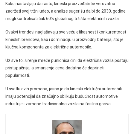
Kako nastavljaju da rastu, kineski proizvođači će verovatno
zadržati svoj tržni udeo, a analize sugerišu da bi do 2030. godine
mogli kontrolisati čak 60% globalnog tržišta električnih vozila.
Ovakvi trendovi naglašavaju sve veću efikasnost i konkurentnost
kineskih brendova, kao i dominaciju u proizvodnji baterija, što je
ključna komponenta za električne automobile.
Uz sve to, širenje mreže punionica čini da električna vozila postaju
pristupačnija, a smanjenje cena dodatno će doprineti
popularnosti.
U svetlu ovih promena, jasno je da kineski električni automobili
imaju potencijal da značajno oblikuju budućnost automotive
industrije i zamene tradicionalna vozila na fosilna goriva.