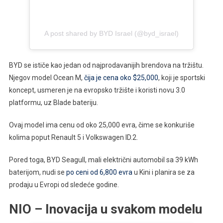
A post shared by BYD Israel (@byd_israel)
BYD se ističe kao jedan od najprodavanijih brendova na tržištu.
Njegov model Ocean M,
čija je cena oko $25,000
, koji je sportski
koncept, usmeren je na evropsko tržište i koristi novu 3.0
platformu, uz Blade bateriju.
Ovaj model ima cenu od oko 25,000 evra, čime se konkuriše
kolima poput Renault 5 i Volkswagen ID.2.
Pored toga, BYD Seagull, mali električni automobil sa 39 kWh
baterijom, nudi se
po ceni od 6,800 evra
u Kini i planira se za
prodaju u Evropi od sledeće godine.
NIO – Inovacija u svakom modelu