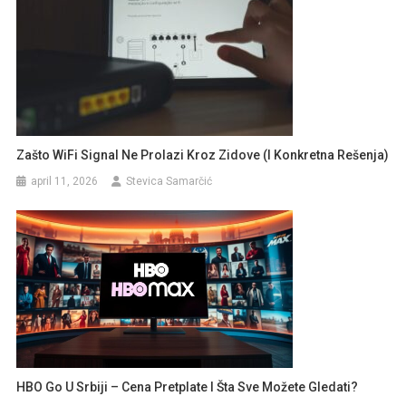
Zašto WiFi Signal Ne Prolazi Kroz Zidove (i Konkretna Rešenja)
april 11, 2026
Stevica Samarčić
HBO Go U Srbiji – Cena Pretplate I Šta Sve Možete Gledati?