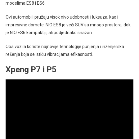
modelima ES8 i ES6.
Ovi automobili pružaju visok nivo udobnosti i luksuza, kao i
impresivne domete. NIO ES8 je veći SUV sa mnogo prostora, dok
je NIO ES6 kompaktiji, ali podjednako snažan.
Oba vozila koriste najnovije tehnologije punjenja i inženjerska
rešenja koja se ističu vibracijama efikasnosti.
Xpeng P7 i P5