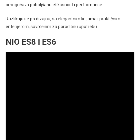
omogućava poboljšanu efikasnost i performanse.
Razlikuju se po dizajnu, sa elegantnim linijama i praktičnim
enterijerom, savršenim za porodičnu upotrebu.
NIO ES8 i ES6