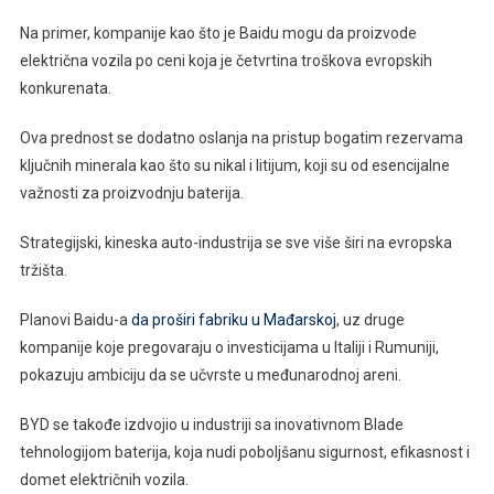
Na primer, kompanije kao što je Baidu mogu da proizvode
električna vozila po ceni koja je četvrtina troškova evropskih
konkurenata.
Ova prednost se dodatno oslanja na pristup bogatim rezervama
ključnih minerala kao što su nikal i litijum, koji su od esencijalne
važnosti za proizvodnju baterija.
Strategijski, kineska auto-industrija se sve više širi na evropska
tržišta.
Planovi Baidu-a
da proširi fabriku u Mađarskoj
, uz druge
kompanije koje pregovaraju o investicijama u Italiji i Rumuniji,
pokazuju ambiciju da se učvrste u međunarodnoj areni.
BYD se takođe izdvojio u industriji sa inovativnom Blade
tehnologijom baterija, koja nudi poboljšanu sigurnost, efikasnost i
domet električnih vozila.