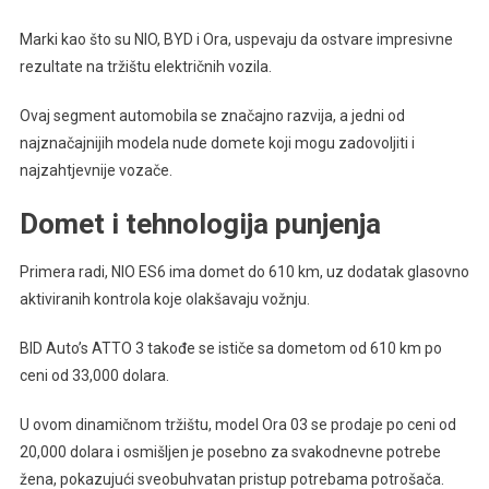
Marki kao što su NIO, BYD i Ora, uspevaju da ostvare impresivne
rezultate na tržištu električnih vozila.
Ovaj segment automobila se značajno razvija, a jedni od
najznačajnijih modela nude domete koji mogu zadovoljiti i
najzahtjevnije vozače.
Domet i tehnologija punjenja
Primera radi, NIO ES6 ima domet do 610 km, uz dodatak glasovno
aktiviranih kontrola koje olakšavaju vožnju.
BID Auto’s ATTO 3 takođe se ističe sa dometom od 610 km po
ceni od 33,000 dolara.
U ovom dinamičnom tržištu, model Ora 03 se prodaje po ceni od
20,000 dolara i osmišljen je posebno za svakodnevne potrebe
žena, pokazujući sveobuhvatan pristup potrebama potrošača.