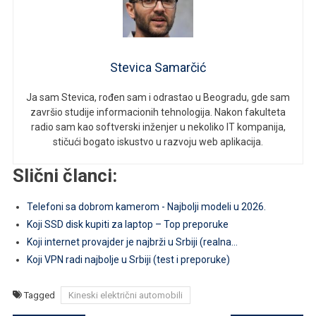
Stevica Samarčić
Ja sam Stevica, rođen sam i odrastao u Beogradu, gde sam
završio studije informacionih tehnologija. Nakon fakulteta
radio sam kao softverski inženjer u nekoliko IT kompanija,
stičući bogato iskustvo u razvoju web aplikacija.
Slični članci:
Telefoni sa dobrom kamerom - Najbolji modeli u 2026.
Koji SSD disk kupiti za laptop – Top preporuke
Koji internet provajder je najbrži u Srbiji (realna…
Koji VPN radi najbolje u Srbiji (test i preporuke)
Tagged
Kineski električni automobili