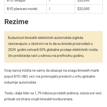
BYD Seagull
/
$20,000
BYD planirani model
/
$25,000
Rezime
Budućnost kineskih električnih automobila izgleda
obećavajuće, s obzirom na to da su kineski proizvođači u
2024. godini ostvarili 55% globalne prodaje električnih vozila,
što predstavlja rast u odnosu na prethodnu godinu.
Ovaj razvoj tržišta ne samo da ukazuje na snagu kineskih marki
poput BYD i NIO, već i na potencijalni preokret u vrhu globalne
industrije automobila.
Tesla, i dalje lider sa 1,79 miliona prodatih jedinica, oseća sve veći
pritisak od strane svojih kineskih konkurenata.