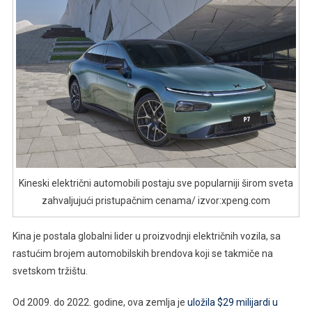
Kineski električni automobili postaju sve popularniji širom sveta
zahvaljujući pristupačnim cenama/ izvor:xpeng.com
Kina je postala globalni lider u proizvodnji električnih vozila, sa
rastućim brojem automobilskih brendova koji se takmiče na
svetskom tržištu.
Od 2009. do 2022. godine, ova zemlja je
uložila $29 milijardi u