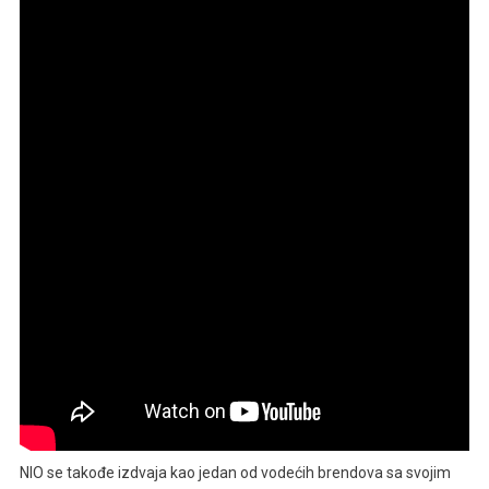
NIO se takođe izdvaja kao jedan od vodećih brendova sa svojim