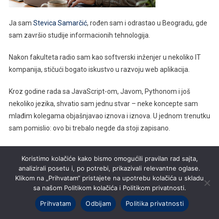
Ja sam
Stevica Samarčić
, rođen sam i odrastao u Beogradu, gde
sam završio studije informacionih tehnologija.
Nakon fakulteta radio sam kao softverski inženjer u nekoliko IT
kompanija, stičući bogato iskustvo u razvoju web aplikacija.
Kroz godine rada sa JavaScript-om, Javom, Pythonom i još
nekoliko jezika, shvatio sam jednu stvar – neke koncepte sam
mlađim kolegama objašnjavao iznova i iznova. U jednom trenutku
sam pomislio: ovo bi trebalo negde da stoji zapisano.
Tako je nastala Schema. Dobro došli!
Koristimo kolačiće kako bismo omogućili pravilan rad sajta,
analizirali posetu i, po potrebi, prikazivali relevantne oglase.
Klikom na „Prihvatam“ pristajete na upotrebu kolačića u skladu
NAJNOVIJE
sa našom Politikom kolačića i Politikom privatnosti.
Pitali Smo Aleksandra Đekića: Kako
Prihvatam
Odbijam
Politika privatnosti
Izrada Web Sajta U WordPressu