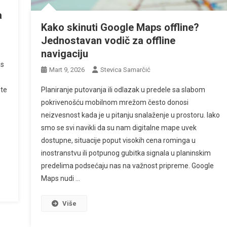
a
Kako skinuti Google Maps offline?
Jednostavan vodič za offline
navigaciju
as
Mart 9, 2026
Stevica Samarčić
ite
Planiranje putovanja ili odlazak u predele sa slabom
pokrivenošću mobilnom mrežom često donosi
neizvesnost kada je u pitanju snalaženje u prostoru. Iako
smo se svi navikli da su nam digitalne mape uvek
dostupne, situacije poput visokih cena rominga u
inostranstvu ili potpunog gubitka signala u planinskim
predelima podsećaju nas na važnost pripreme. Google
Maps nudi …
Više