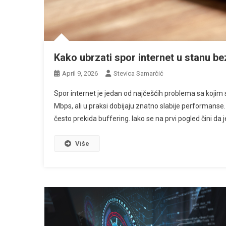
Kako ubrzati spor internet u stanu b
April 9, 2026
Stevica Samarčić
Spor internet je jedan od najčešćih problema sa kojim se
Mbps, ali u praksi dobijaju znatno slabije performanse.
često prekida buffering. Iako se na prvi pogled čini da 
Više