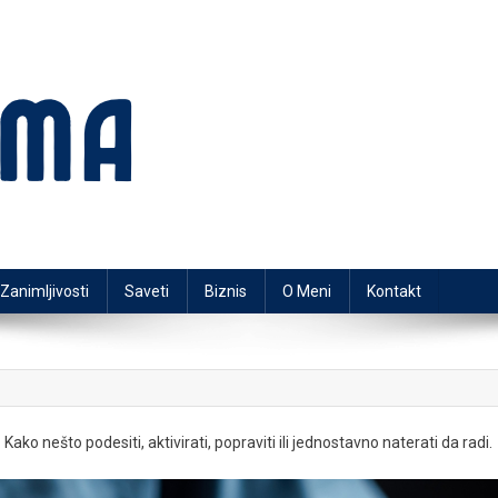
Zanimljivosti
Saveti
Biznis
O Meni
Kontakt
o nešto podesiti, aktivirati, popraviti ili jednostavno naterati da radi.