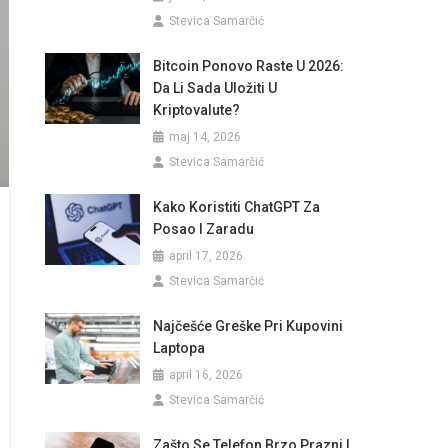
Stevica Samarčić
Bitcoin Ponovo Raste U 2026:
Da Li Sada Uložiti U
Kriptovalute?
maj 14, 2026
Stevica Samarčić
Kako Koristiti ChatGPT Za
Posao I Zaradu
april 17, 2026
Stevica Samarčić
Najčešće Greške Pri Kupovini
Laptopa
april 16, 2026
Stevica Samarčić
Zašto Se Telefon Brzo Prazni I