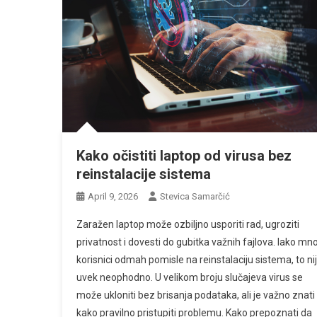
Kako očistiti laptop od virusa bez
reinstalacije sistema
April 9, 2026
Stevica Samarčić
Zaražen laptop može ozbiljno usporiti rad, ugroziti
privatnost i dovesti do gubitka važnih fajlova. Iako mn
korisnici odmah pomisle na reinstalaciju sistema, to ni
uvek neophodno. U velikom broju slučajeva virus se
može ukloniti bez brisanja podataka, ali je važno znati
kako pravilno pristupiti problemu. Kako prepoznati da