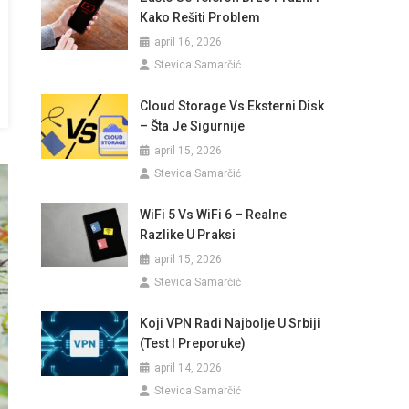
Kako Rešiti Problem
april 16, 2026
Stevica Samarčić
Cloud Storage Vs Eksterni Disk
– Šta Je Sigurnije
april 15, 2026
Stevica Samarčić
WiFi 5 Vs WiFi 6 – Realne
Razlike U Praksi
april 15, 2026
Stevica Samarčić
Koji VPN Radi Najbolje U Srbiji
(test I Preporuke)
april 14, 2026
Stevica Samarčić