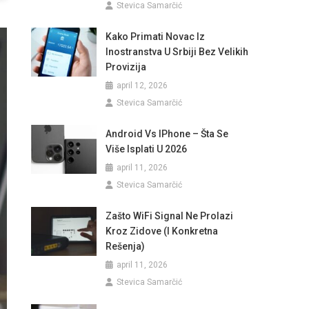
Stevica Samarčić
Kako Primati Novac Iz
Inostranstva U Srbiji Bez Velikih
Provizija
april 12, 2026
Stevica Samarčić
Android Vs IPhone – Šta Se
Više Isplati U 2026
april 11, 2026
Stevica Samarčić
Zašto WiFi Signal Ne Prolazi
Kroz Zidove (i Konkretna
Rešenja)
april 11, 2026
Stevica Samarčić