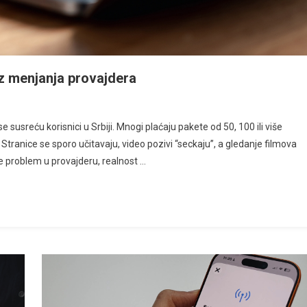
ez menjanja provajdera
 susreću korisnici u Srbiji. Mnogi plaćaju pakete od 50, 100 ili više
 Stranice se sporo učitavaju, video pozivi “seckaju”, a gledanje filmova
je problem u provajderu, realnost …