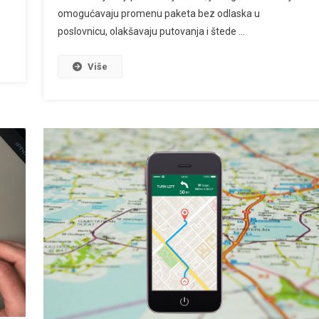
omogućavaju promenu paketa bez odlaska u
poslovnicu, olakšavaju putovanja i štede …
Više