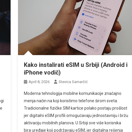
Kako instalirati eSIM u Srbiji (Android i
iPhone vodič)
April 8, 2026
Stevica Samarčić
Moderna tehnologija mobilne komunikacije značajno
ogi
menja način na koji koristimo telefone širom sveta.
je
Tradicionalne fizičke SIM kartice polako postaju prošlost
jer digitalni eSIM profili omogućavaju jednostavniju i bržu
aktivaciju mobilnih planova. U Srbiji sve više korisnika
bira uređaje koji podržavaju eSIM, jer digitalna rešenja