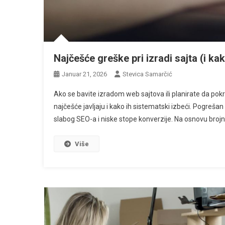
Najčešće greške pri izradi sajta (i kak
Januar 21, 2026
Stevica Samarčić
Ako se bavite izradom web sajtova ili planirate da pok
najčešće javljaju i kako ih sistematski izbeći. Pogrešan
slabog SEO-a i niske stope konverzije. Na osnovu brojni
Više