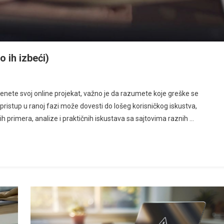
o ih izbeći)
renete svoj online projekat, važno je da razumete koje greške se
 pristup u ranoj fazi može dovesti do lošeg korisničkog iskustva,
h primera, analize i praktičnih iskustava sa sajtovima raznih …