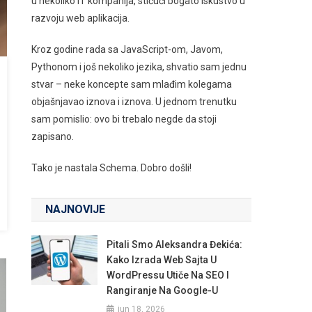
u nekoliko IT kompanija, stičući bogato iskustvo u
razvoju web aplikacija.
Kroz godine rada sa JavaScript-om, Javom,
Pythonom i još nekoliko jezika, shvatio sam jednu
stvar – neke koncepte sam mlađim kolegama
objašnjavao iznova i iznova. U jednom trenutku
sam pomislio: ovo bi trebalo negde da stoji
zapisano.
Tako je nastala Schema. Dobro došli!
NAJNOVIJE
Pitali Smo Aleksandra Đekića:
Kako Izrada Web Sajta U
WordPressu Utiče Na SEO I
Rangiranje Na Google-U
jun 18, 2026