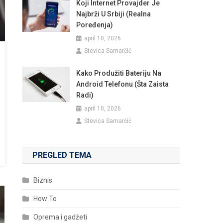
Koji Internet Provajder Je
Najbrži U Srbiji (realna
Poređenja)
april 10, 2026
Stevica Samarčić
Kako Produžiti Bateriju Na
Android Telefonu (šta Zaista
Radi)
april 10, 2026
Stevica Samarčić
PREGLED TEMA
Biznis
How To
Oprema i gadžeti