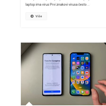
laptop ima virus Prvi znakovi virusa često …
Više