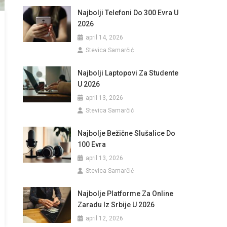
Najbolji Telefoni Do 300 Evra U
2026
april 14, 2026
Stevica Samarčić
Najbolji Laptopovi Za Studente
U 2026
april 13, 2026
Stevica Samarčić
Najbolje Bežične Slušalice Do
100 Evra
april 13, 2026
Stevica Samarčić
Najbolje Platforme Za Online
Zaradu Iz Srbije U 2026
april 12, 2026