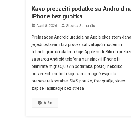
Kako prebaciti podatke sa Android n
iPhone bez gubitka
April 8, 2026
Stevica Samarčić
Prelazak sa Android uređaja na Apple ekosistem dan
je jednostavan i brz proces zahvaljujući modernim
tehnologijama i alatima koje Apple nudi. Bilo da prelaz
sa starog Android telefona na najnoviji iPhone ili
planirate migraciju svih podataka, postoji nekoliko
proverenih metoda koje vam omogućavaju da
prenesete kontakte, SMS poruke, fotografije, video
zapise i aplikacije bez stresa …
Više