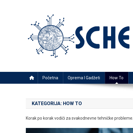
Skip
to
content
Schema
Najnoviji tehnološki trendovi i saveti
Početna
Oprema I Gadžeti
How To
KATEGORIJA:
HOW TO
Korak po korak vodiči za svakodnevne tehničke probleme. Kak