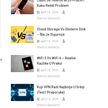
Zašto Se Telefon Brzo Prazni I
Kako Rešiti Problem
april 16, 2026
Stevica Samarčić
Cloud Storage Vs Eksterni Disk
– Šta Je Sigurnije
april 15, 2026
Stevica Samarčić
WiFi 5 Vs WiFi 6 – Realne
to
Razlike U Praksi
april 15, 2026
Stevica Samarčić
Koji VPN Radi Najbolje U Srbiji
(test I Preporuke)
april 14, 2026
Stevica Samarčić