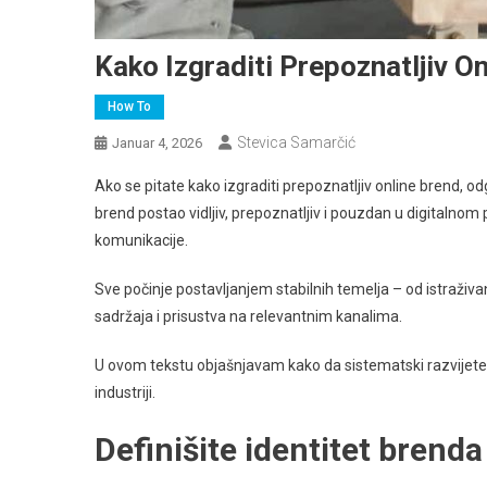
Kako Izgraditi Prepoznatljiv O
How To
Stevica Samarčić
Januar 4, 2026
Ako se pitate kako izgraditi prepoznatljiv online brend, odgo
brend postao vidljiv, prepoznatljiv i pouzdan u digitalnom p
komunikacije.
Sve počinje postavljanjem stabilnih temelja – od istraživan
sadržaja i prisustva na relevantnim kanalima.
U ovom tekstu objašnjavam kako da sistematski razvijete br
industriji.
Definišite identitet brenda