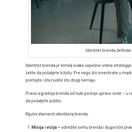
Identitet brenda definiše
Identitet brenda je temelj svake uspešne online strategije.
želite da pošaljete tržištu. Pre nego što investirate u mark
postojite i šta nudite što drugi nemaju.
Prava izgradnja brenda od nule počinje upravo ovde – u r
da pošaljete publici.
Ključni elementi identiteta brenda:
Misija i vizija –
odredite svrhu brenda i dugoročni prav