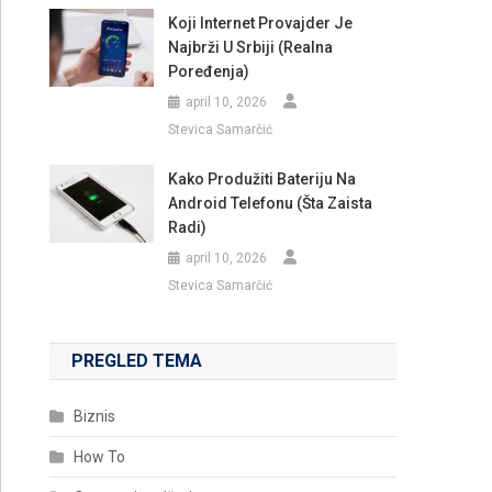
Koji Internet Provajder Je
Najbrži U Srbiji (realna
Poređenja)
april 10, 2026
Stevica Samarčić
Kako Produžiti Bateriju Na
Android Telefonu (šta Zaista
Radi)
april 10, 2026
Stevica Samarčić
PREGLED TEMA
Biznis
How To