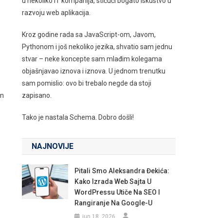
u nekoliko IT kompanija, stičući bogato iskustvo u
razvoju web aplikacija.
Kroz godine rada sa JavaScript-om, Javom,
Pythonom i još nekoliko jezika, shvatio sam jednu
stvar – neke koncepte sam mlađim kolegama
objašnjavao iznova i iznova. U jednom trenutku
sam pomislio: ovo bi trebalo negde da stoji
in
zapisano.
Tako je nastala Schema. Dobro došli!
NAJNOVIJE
Pitali Smo Aleksandra Đekića:
Kako Izrada Web Sajta U
WordPressu Utiče Na SEO I
Rangiranje Na Google-U
jun 18, 2026