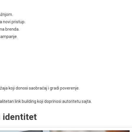
ražnjom.
a novi pristup.
ma brenda.
 kampanje.
a koji donosi saobraćaj i gradi poverenje.
itetan link building koji doprinosi autoritetu sajta.
i identitet