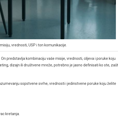
 misiju, vrednosti, USP i ton komunikacije.
 On predstavlja kombinaciju vaše misije, vrednosti, ciljeva i poruke koju
eting, dizajn ili društvene mreže, potrebno je jasno definisati ko ste, zaš
azumevanju sopstvene svrhe, vrednosti i jedinstvene poruke koju želite
ac kretanja.