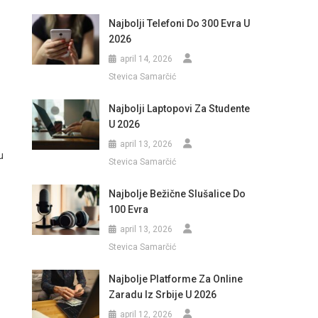
Najbolji Telefoni Do 300 Evra U
2026
april 14, 2026
Stevica Samarčić
Najbolji Laptopovi Za Studente
U 2026
april 13, 2026
u
Stevica Samarčić
Najbolje Bežične Slušalice Do
100 Evra
april 13, 2026
Stevica Samarčić
Najbolje Platforme Za Online
Zaradu Iz Srbije U 2026
april 12, 2026