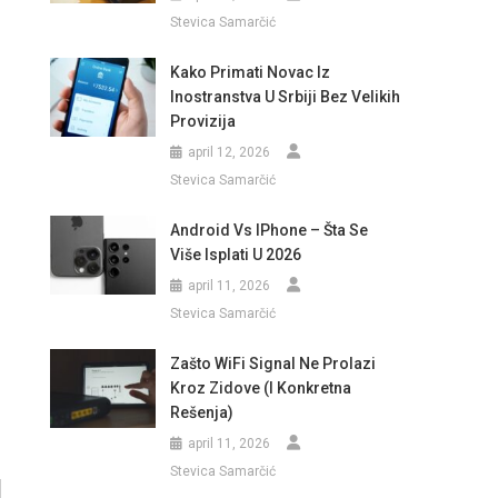
Stevica Samarčić
Kako Primati Novac Iz
Inostranstva U Srbiji Bez Velikih
Provizija
april 12, 2026
Stevica Samarčić
Android Vs IPhone – Šta Se
Više Isplati U 2026
april 11, 2026
Stevica Samarčić
Zašto WiFi Signal Ne Prolazi
Kroz Zidove (i Konkretna
Rešenja)
april 11, 2026
Stevica Samarčić