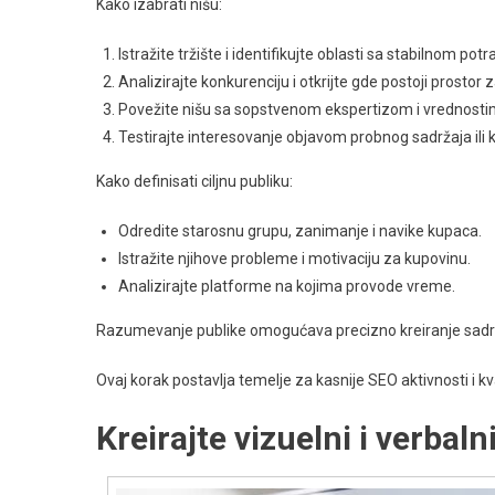
Kako izabrati nišu:
Istražite tržište i identifikujte oblasti sa stabilnom pot
Analizirajte konkurenciju i otkrijte gde postoji prostor z
Povežite nišu sa sopstvenom ekspertizom i vrednosti
Testirajte interesovanje objavom probnog sadržaja ili
Kako definisati ciljnu publiku:
Odredite starosnu grupu, zanimanje i navike kupaca.
Istražite njihove probleme i motivaciju za kupovinu.
Analizirajte platforme na kojima provode vreme.
Razumevanje publike omogućava precizno kreiranje sadržaj
Ovaj korak postavlja temelje za kasnije SEO aktivnosti i kval
Kreirajte vizuelni i verbaln