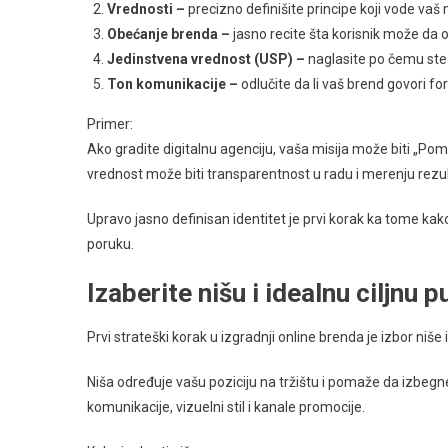
Vrednosti –
precizno definišite principe koji vode vaš 
Obećanje brenda –
jasno recite šta korisnik može da
Jedinstvena vrednost (USP) –
naglasite po čemu ste 
Ton komunikacije –
odlučite da li vaš brend govori form
Primer:
Ako gradite digitalnu agenciju, vaša misija može biti „P
vrednost može biti transparentnost u radu i merenju rezul
Upravo jasno definisan identitet je prvi korak ka tome kak
poruku.
Izaberite nišu i idealnu ciljnu p
Prvi strateški korak u izgradnji online brenda je izbor ni
Niša određuje vašu poziciju na tržištu i pomaže da izbegne
komunikacije, vizuelni stil i kanale promocije.