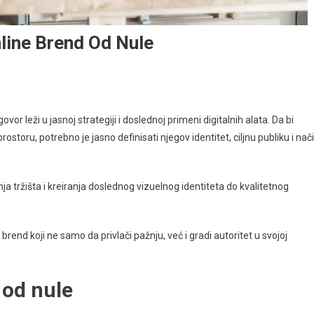
nline Brend Od Nule
vor leži u jasnoj strategiji i doslednoj primeni digitalnih alata. Da bi
rostoru, potrebno je jasno definisati njegov identitet, ciljnu publiku i nač
ja tržišta i kreiranja doslednog vizuelnog identiteta do kvalitetnog
end koji ne samo da privlači pažnju, već i gradi autoritet u svojoj
 od nule