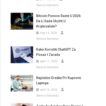
Stevica Samarčić
Bitcoin Ponovo Raste U 2026:
Da Li Sada Uložiti U
Kriptovalute?
maj 14, 2026
Stevica Samarčić
Kako Koristiti ChatGPT Za
Posao I Zaradu
april 17, 2026
Stevica Samarčić
Najčešće Greške Pri Kupovini
Laptopa
april 16, 2026
Stevica Samarčić