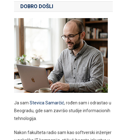
DOBRO DOŠLI
Ja sam
Stevica Samarčić
, rođen sam i odrastao u
Beogradu, gde sam završio studije informacionih
tehnologija.
Nakon fakulteta radio sam kao softverski inženjer