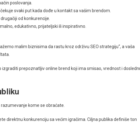
način poslovanja.
 očekuje svaki put kada dođe u kontakt sa vašim brendom.
drugačiji od konkurencije.
alno, edukativno, prijateljski ili inspirativno.
omažemo malim biznisima da rastu kroz održivu SEO strategiju“, a vaša
tata.
o izgraditi prepoznatljiv online brend koji ima smisao, vrednost i dosledn
ubliku
še i razumevanje kome se obraćate.
te direktnu konkurenciju sa većim igračima. Ciljna publika definiše ton